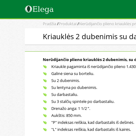
Pradžia
/
Produktai
/
Nerūdijančio plieno kriauklės 
Kriauklės 2 dubenimis su da
Nerūdijančio plieno kriauklės 2 dubenimis, su da
Kriauklė pagaminta iš nerūdijančio plieno 1.430
Galinė siena su borteliu.
Su 2 dubenimis.
Su lentyna po dubenimis.
Su darbastaliu.
Su 3 stalčių spintele po darbastaliu.
Drenažo anga: 1 1/2 ”.
Aukštis: 850 mm.
"P" indeksas reiškia, kad darbastalis iš dešinės.
"L" indeksas reiškia, kad darbastalis iš kairės.