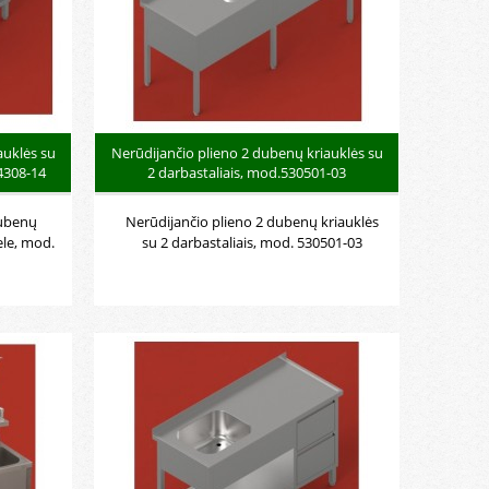
auklės su
Nerūdijančio plieno 2 dubenų kriauklės su
04308-14
2 darbastaliais, mod.530501-03
dubenų
Nerūdijančio plieno 2 dubenų kriauklės
ele, mod.
su 2 darbastaliais, mod. 530501-03