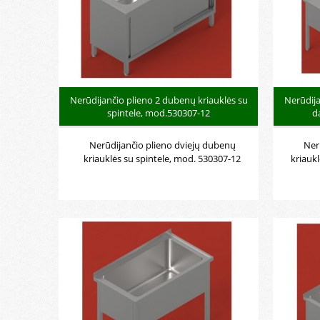
Nerūdijančio plieno 2 dubenų kriauklės su
Nerūdija
spintele, mod.530307-12
d
Nerūdijančio plieno dviejų dubenų
Ner
kriauklės su spintele, mod. 530307-12
kriauk