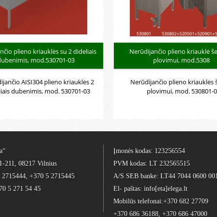
nčio plieno kriauklės su 2 dideliais
Nerūdijančio plieno kriauklė š
dubenimis, mod.530701-03
plovimui, mod.5308
jančio AISI304 plieno kriauklės 2
Nerūdijančio plieno kriauklės 
liais dubenimis, mod. 530701-03
plovimui, mod. 530801-
a“
Įmonės kodas: 123256554
1-211, 08217 Vilnius
PVM kodas: LT 232565515
5 2715444, +370 5 2715445
A/S SEB banke: LT44 7044 0600 00
70 5 271 54 45
El- paštas: info[eta]elega.lt
Mobilūs telefonai:+370 682 27709
+370 686 36188, +370 686 47000