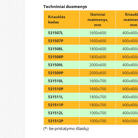
Techniniai duomenys
Išoriniai
Kriauk
Kriauklės
matmenys,
matmen
kodas
mm
mm
531507L
1600x600
400x400
531507P
1600x600
400x400
531508L
1800x600
400x400
531508P
1800x600
400x400
531509L
2000x600
400x400
531509P
2000x600
400x400
531510L
1600x700
400x400
531510P
1600x700
400x400
531511L
1800x700
400x400
531511P
1800x700
400x400
531512L
1000x700
400x500
531512P
1000x700
400x500
(*- be pristatymo išlaidų)