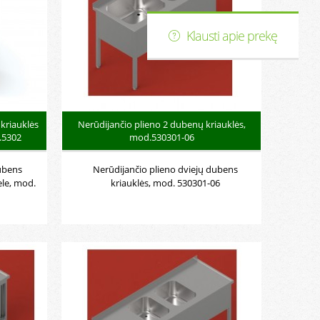
Klausti apie prekę
kriauklės
Nerūdijančio plieno 2 dubenų kriauklės,
.5302
mod.530301-06
ubens
Nerūdijančio plieno dviejų dubens
ele, mod.
kriauklės, mod. 530301-06