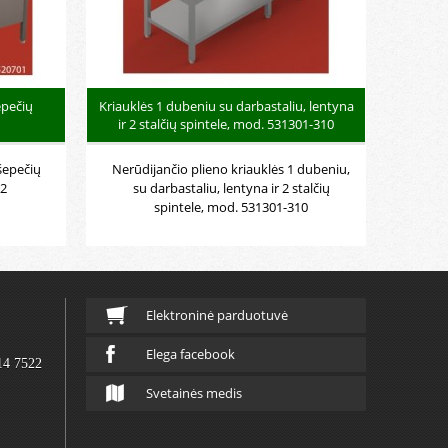
epečių
Kriauklės 1 dubeniu su darbastaliu, lentyna
ir 2 stalčių spintele, mod. 531301-310
šepečių
Nerūdijančio plieno kriauklės 1 dubeniu,
02
su darbastaliu, lentyna ir 2 stalčių
spintele, mod. 531301-310
Elektroninė parduotuvė
Elega facebook
14 7522
Svetainės medis