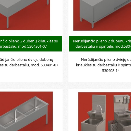
nčio plieno 2 dubenų kriauklės su
Nerūdijančio plieno 2 dubenų kri
arbastaliu, mod.5304301-07
darbastaliu ir spintele, mod.53
ūdijančio plieno dviejų dubenų
Nerūdijančio plieno dviejų 
lės su darbastaliu, mod. 530401-07
kriauklės su darbastaliu ir spint
530408-14