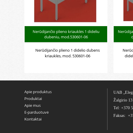
Nerūdijančio plieno kriauklės 1 dideliu
Nerūdija
dubeniu, mod.530601-06
Nerūdijančio plieno 1 didelio dubens
Nerūdi
kriauklės, mod. 530601-06
dide
Apie produktus
UAB „Eleg
Produktai
Žalgirio 13
Apie mus
Tel: +370 
E-parduotuvė
Faksas: +3
Kontaktai