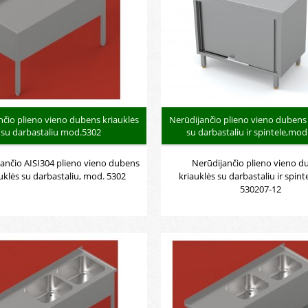
nčio plieno vieno dubens kriauklės
Nerūdijančio plieno vieno dubens 
su darbastaliu mod.5302
su darbastaliu ir spintele,mod
ančio AISI304 plieno vieno dubens
Nerūdijančio plieno vieno d
uklės su darbastaliu, mod. 5302
kriauklės su darbastaliu ir spint
530207-12