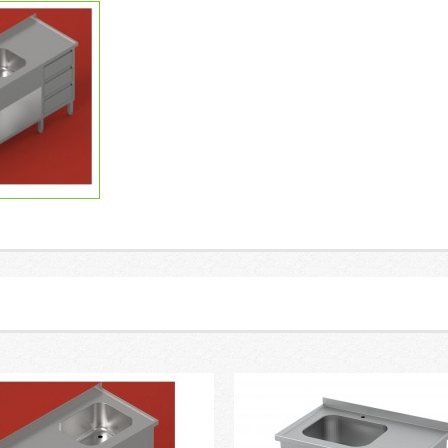
 2 dubenimis su darbastaliu, lentyna ir 3 stalčių s
1507-512