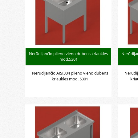
Nerūdijančio plieno vieno dubens kriauklės
Nerūdija
mod.5301
Nerūdijančio AISI304 plieno vieno dubens
Nerūdij
kriauklės mod. 5301
kria