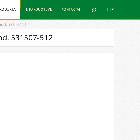
LT
RODUKTAI
E-PARDUOTUVĖ
KONTAKTAI
 mod. 531507-512
 mod. 531507-512