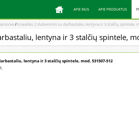
APIE MUS
APIE PRODUKTUS
P
pramonei
/
Kriauklės 2 dubenimis su darbastaliu, lentyna ir 3 stalčių spintele,
rbastaliu, lentyna ir 3 stalčių spintele,
rbastaliu, lentyna ir 3 stalčių spintele, mod. 531507-512
1.