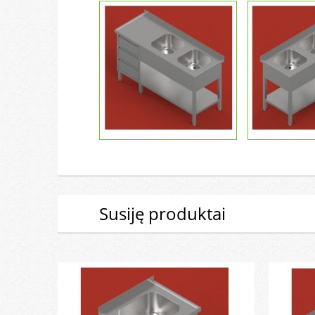
Kriauklės
mod. 53
Susiję produktai