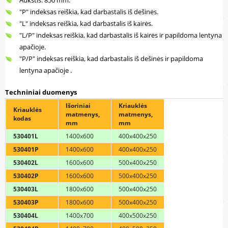
Aukštis: 850 mm.
"P" indeksas reiškia, kad darbastalis iš dešinės.
"L" indeksas reiškia, kad darbastalis iš kairės.
"L/P" indeksas reiškia, kad darbastalis iš kairės ir papildoma lentyna
apačioje.
"P/P" indeksas reiškia, kad darbastalis iš dešinės ir papildoma
lentyna apačioje .
Techniniai duomenys
Išoriniai
Kriauklės
Kriauklės
matmenys,
matmenys,
kodas
mm
mm
530401L
1400x600
400x400x250
530401P
1400x600
400x400x250
530402L
1600x600
500x400x250
530402P
1600x600
500x400x250
530403L
1800x600
500x400x250
530403P
1800x600
500x400x250
530404L
1400x700
400x500x250