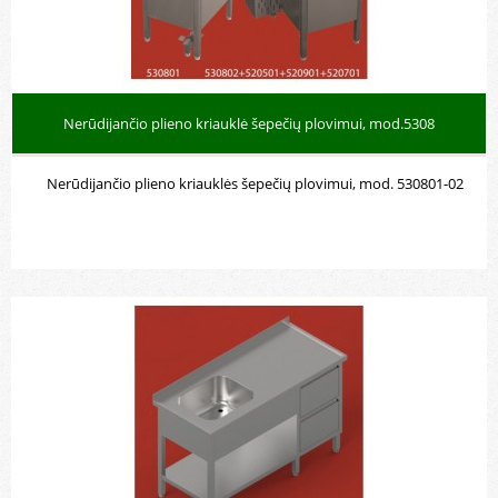
Nerūdijančio plieno kriauklė šepečių plovimui, mod.5308
Nerūdijančio plieno kriauklės šepečių plovimui, mod. 530801-02