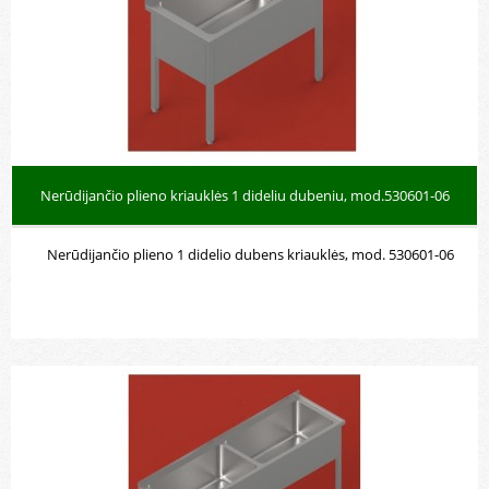
Nerūdijančio plieno kriauklės 1 dideliu dubeniu, mod.530601-06
Nerūdijančio plieno 1 didelio dubens kriauklės, mod. 530601-06