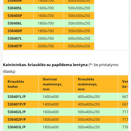
530404P
1400x700
400x500x250
530405L
1600x700
500x500x250
530405P
1600x700
500x500x250
530406L
1800x700
500x500x250
530406P
1800x700
500x500x250
530407L
2000x700
600x500x250
530407P
2000x700
600x500x250
Kainininkas- kriauklės su papildoma lentyna
(*- be pristatymo
išlaidų)
Išoriniai
Kriauklės
Kriauklės
Vnt. 
matmenys,
matmenys,
kodas
be P
mm
mm
530401L/P
1400x600
400x400x250
667,
530401P/P
1400x600
400x400x250
667,
530402L/P
1600x600
500x400x250
717,
530402P/P
1600x600
500x400x250
717,
530403L/P
1800x600
500x400x250
776,