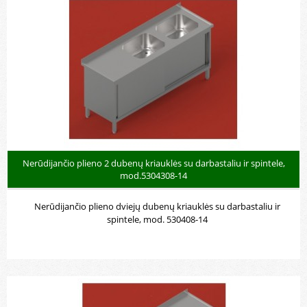
Nerūdijančio plieno 2 dubenų kriauklės su darbastaliu ir spintele,
mod.5304308-14
Nerūdijančio plieno dviejų dubenų kriauklės su darbastaliu ir
spintele, mod. 530408-14