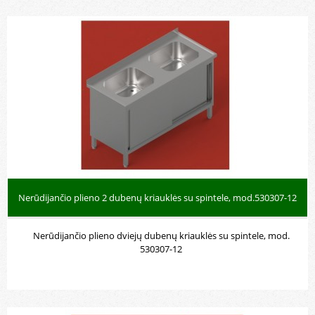
Nerūdijančio plieno 2 dubenų kriauklės su spintele, mod.530307-12
Nerūdijančio plieno dviejų dubenų kriauklės su spintele, mod.
530307-12