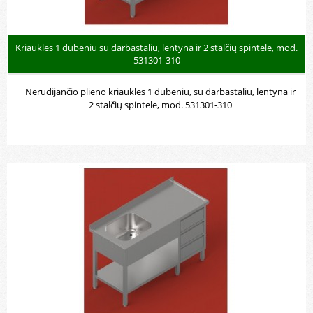
Kriauklės 1 dubeniu su darbastaliu, lentyna ir 2 stalčių spintele, mod.
531301-310
Nerūdijančio plieno kriauklės 1 dubeniu, su darbastaliu, lentyna ir
2 stalčių spintele, mod. 531301-310