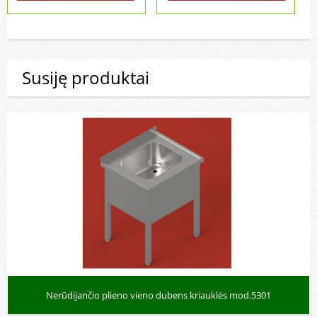
Susiję produktai
Nerūdijančio plieno vieno dubens kriauklės mod.5301