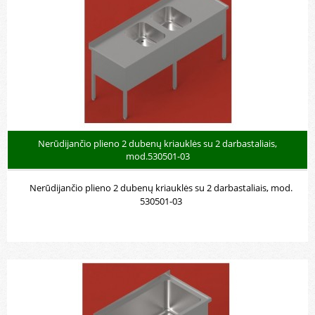
Nerūdijančio plieno 2 dubenų kriauklės su 2 darbastaliais,
mod.530501-03
Nerūdijančio plieno 2 dubenų kriauklės su 2 darbastaliais, mod.
530501-03