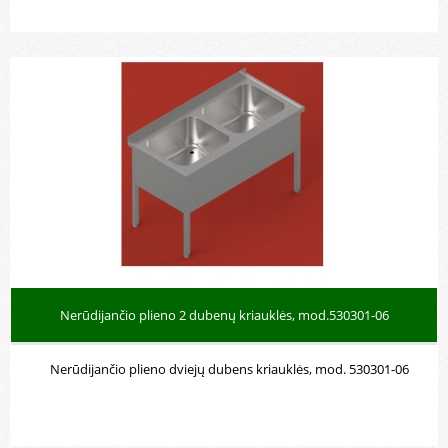
Nerūdijančio plieno 2 dubenų kriauklės su
darbastaliu, mod.5304301-07
Nerūdijančio plieno 2 dubenų kriauklės, mod.530301-06
Nerūdijančio plieno dviejų dubens kriauklės, mod. 530301-06