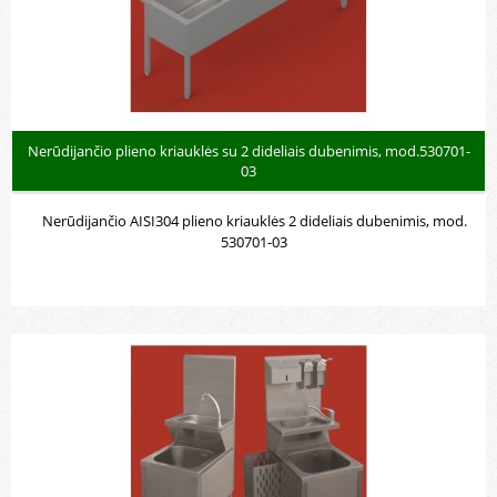
Nerūdijančio plieno kriauklės su 2 dideliais dubenimis, mod.530701-
03
Nerūdijančio AISI304 plieno kriauklės 2 dideliais dubenimis, mod.
530701-03