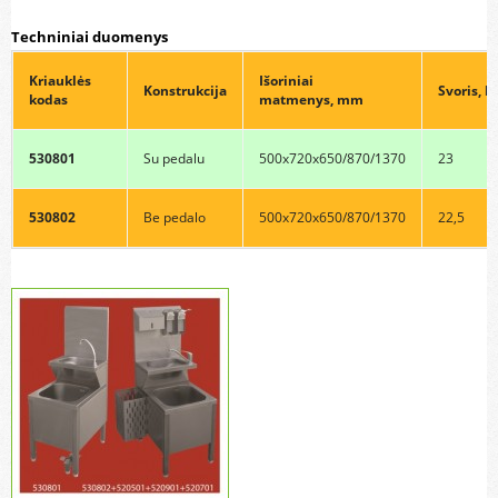
Techniniai duomenys
Kriauklės
Išoriniai
Konstrukcija
Svoris, k
kodas
matmenys, mm
530801
Su pedalu
500x720x650/870/1370
23
530802
Be pedalo
500x720x650/870/1370
22,5