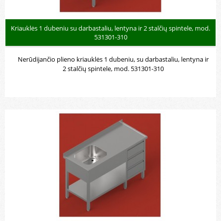
Kriauklės 1 dubeniu su darbastaliu, lentyna ir 2 stalčių spintele, mod.
531301-310
Nerūdijančio plieno kriauklės 1 dubeniu, su darbastaliu, lentyna ir
2 stalčių spintele, mod. 531301-310