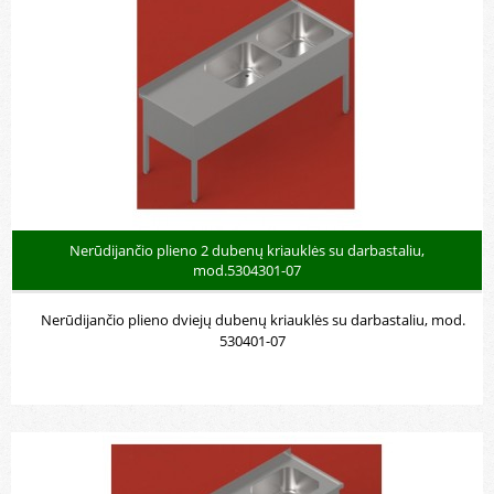
Nerūdijančio plieno 2 dubenų kriauklės su darbastaliu,
mod.5304301-07
Nerūdijančio plieno dviejų dubenų kriauklės su darbastaliu, mod.
530401-07