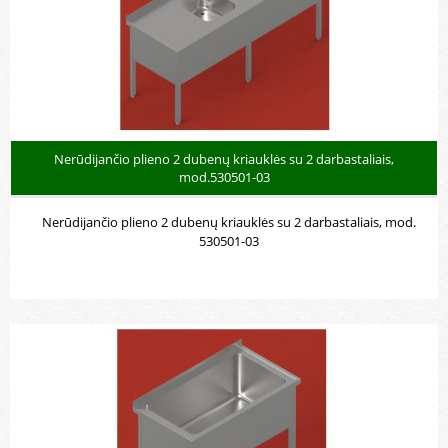
Nerūdijančio plieno 2 dubenų kriauklės su 2 darbastaliais,
mod.530501-03
Nerūdijančio plieno 2 dubenų kriauklės su 2 darbastaliais, mod.
530501-03