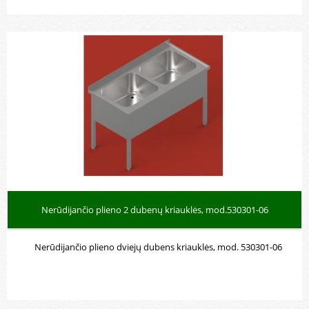
Nerūdijančio plieno 2 dubenų kriauklės, mod.530301-06
Nerūdijančio plieno dviejų dubens kriauklės, mod. 530301-06