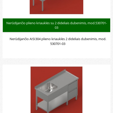
Nerūdijančio plieno kriauklės su 2 dideliais dubenimis, mod.530701-
03
Nerūdijančio AISI304 plieno kriauklės 2 dideliais dubenimis, mod.
530701-03