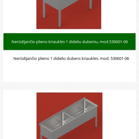
Nerūdijančio plieno kriauklės 1 dideliu dubeniu, mod.530601-06
Nerūdijančio plieno 1 didelio dubens kriauklės, mod. 530601-06