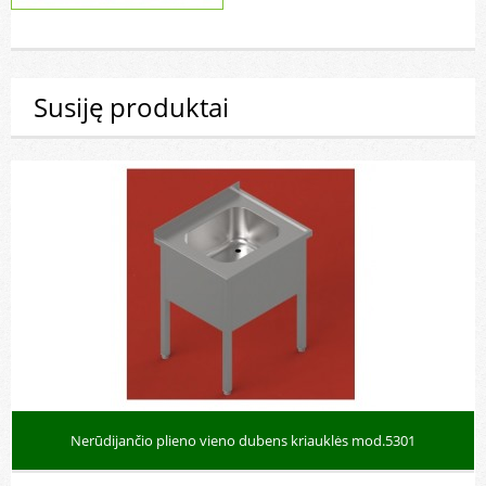
Susiję produktai
Nerūdijančio plieno vieno dubens kriauklės mod.5301