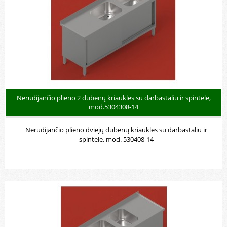
Nerūdijančio plieno 2 dubenų kriauklės su darbastaliu ir spintele,
mod.5304308-14
Nerūdijančio plieno dviejų dubenų kriauklės su darbastaliu ir
spintele, mod. 530408-14