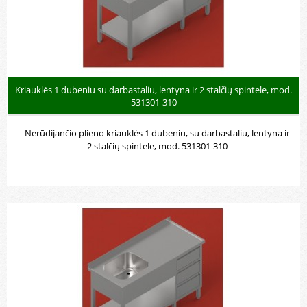
Kriauklės 1 dubeniu su darbastaliu, lentyna ir 2 stalčių spintele, mod.
531301-310
Nerūdijančio plieno kriauklės 1 dubeniu, su darbastaliu, lentyna ir
2 stalčių spintele, mod. 531301-310