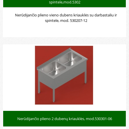
spintele,mod.5302
Nerūdijančio plieno vieno dubens kriauklės su darbastaliu ir
spintele, mod. 530207-12
Nerūdijančio plieno 2 dubenų kriauklės, mod.530301-06