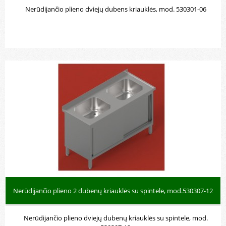
Nerūdijančio plieno dviejų dubens kriauklės, mod. 530301-06
Nerūdijančio plieno 2 dubenų kriauklės su spintele, mod.530307-12
Nerūdijančio plieno dviejų dubenų kriauklės su spintele, mod.