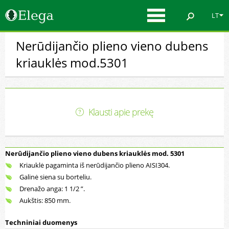
LT
Nerūdijančio plieno vieno dubens
kriauklės mod.5301
Klausti apie prekę
Nerūdijančio plieno vieno dubens kriauklės mod. 5301
Kriauklė pagaminta iš nerūdijančio plieno AISI304.
Galinė siena su borteliu.
Drenažo anga: 1 1/2 ”.
Aukštis: 850 mm.
Techniniai duomenys