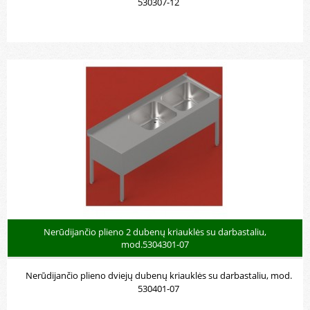
530307-12
Nerūdijančio plieno vieno dubens
kriauklės mod.5301
Nerūdijančio plieno 2 dubenų kriauklės su darbastaliu,
mod.5304301-07
Nerūdijančio plieno dviejų dubenų kriauklės su darbastaliu, mod.
530401-07