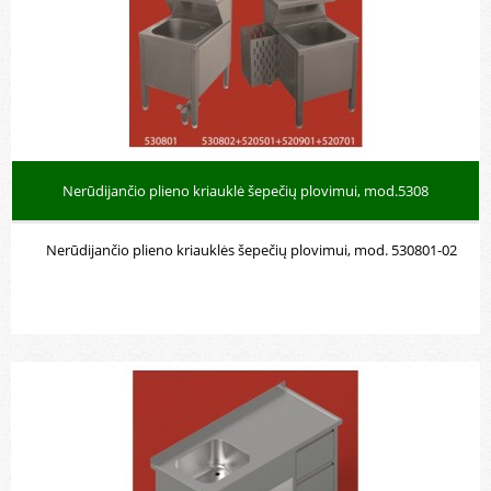
Nerūdijančio plieno kriauklė šepečių plovimui, mod.5308
Nerūdijančio plieno kriauklės šepečių plovimui, mod. 530801-02