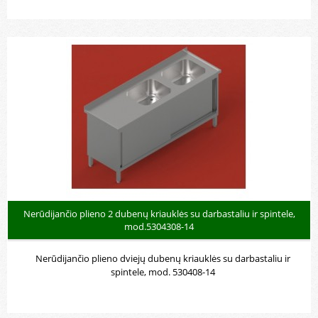
Nerūdijančio plieno 2 dubenų kriauklės su darbastaliu ir spintele,
mod.5304308-14
Nerūdijančio plieno dviejų dubenų kriauklės su darbastaliu ir
spintele, mod. 530408-14