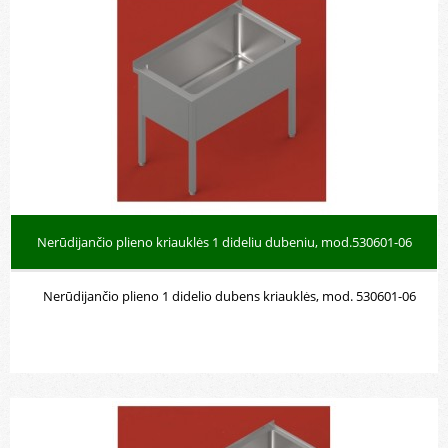
Nerūdijančio plieno kriauklės 1 dideliu dubeniu, mod.530601-06
Nerūdijančio plieno 1 didelio dubens kriauklės, mod. 530601-06