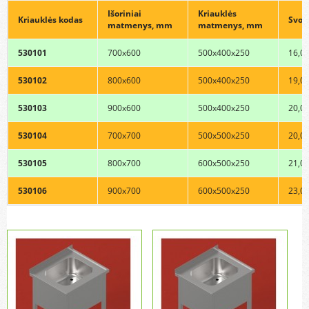
Išoriniai
Kriauklės
Kriauklės kodas
Svori
matmenys, mm
matmenys, mm
530101
700x600
500x400x250
16,0
530102
800x600
500x400x250
19,0
530103
900x600
500x400x250
20,0
530104
700x700
500x500x250
20,0
530105
800x700
600x500x250
21,0
530106
900x700
600x500x250
23,0