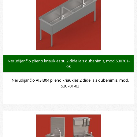
Nerūdijančio plieno kriauklės su 2 dideliais dubenimis, mod.530701-
03
Nerūdijančio AISI304 plieno kriauklės 2 dideliais dubenimis, mod.
530701-03