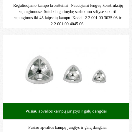
Reguliuojamo kampo kronšteinai. Naudojami lengvų konstrukcijų
sujungimuose. Suteikia galimybę surinkimo srityse sukurti
sujungimus iki 45 laipsnių kampu. Kodai: 2.2.001.00.3035.06 ir
2.2.001.00.4045.06.
Pusiau apvalios kampų jungtys ir galų dangčiai
Pusiau apvalios kampų jungtys ir galų dangčiai