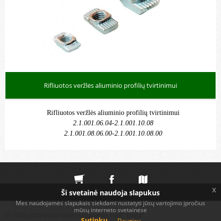
Rifliuotos veržlės aliuminio profilių tvirtinimui
Rifliuotos veržlės aliuminio profilių tvirtinimui
2.1.001.06.04-2.1.001.10.08
2.1.001.08.06.00-2.1.001.10.08.00
x
Ši svetainė naudoja slapukus
Mes naudojamės slapukais siekdami nustatyti jūsų vartojimo įpročius
mūsų interneto svetainėse
© 1995-2026 Visos teisės saugomos UAB "Elega"
Sutinku
Daugiau