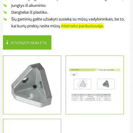
Jungtys iš aliuminio;
Dangteliai iš plastiko.
Šių gaminių galite užsakyti susiekę su mūsų vadybininkais, be to,
kai kurių prekių rasite mūsų
interneto parduotuvėje
.
ATSISIŲSTI BUKLETĄ