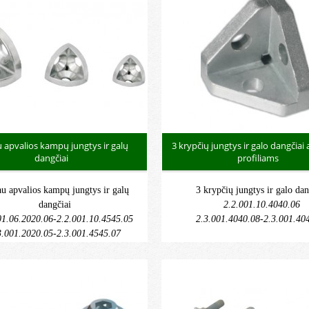
 apvalios kampų jungtys ir galų
3 krypčių jungtys ir galo dangčiai 
dangčiai
profiliams
au apvalios kampų jungtys ir galų
3 krypčių jungtys ir galo dan
dangčiai
2.2.001.10.4040.06
01.06.2020.06-2.2.001.10.4545.05
2.3.001.4040.08-2.3.001.40
3.001.2020.05-2.3.001.4545.07