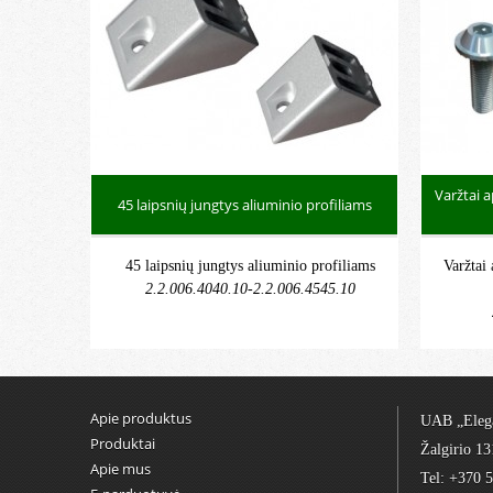
Varžtai a
45 laipsnių jungtys aliuminio profiliams
45 laipsnių jungtys aliuminio profiliams
Varžtai
2.2.006.4040.10-2.2.006.4545.10
Apie produktus
UAB „Eleg
Produktai
Žalgirio 13
Apie mus
Tel: +370 