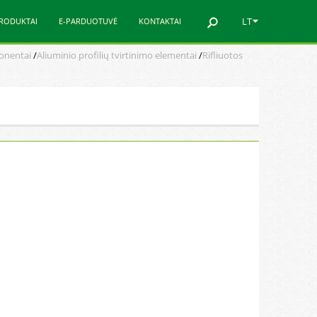
LT
RODUKTAI
E-PARDUOTUVĖ
KONTAKTAI
ponentai
/
Aliuminio profilių tvirtinimo elementai
/
Rifliuotos