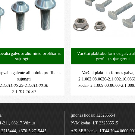
pvalia galvute aliuminio profiliams
Varžtai plaktuko formos galva a
sujungti
profilių sujungimui
 apvalia galvute aliuminio profiliams
Varžtai plaktuko formos galva
sujungti
2.1.002.08.0620-2.1.002.10.0860
2.1.011.06.25-2.1.011.08.30
kodai- 2.1.009.00.06.00-2.1.009
2.1.011.10.30
a“
Įmonės kodas: 123256554
1-211, 08217 Vilnius
PVM kodas: LT 232565515
5 2715444, +370 5 2715445
A/S SEB banke: LT44 7044 0600 00