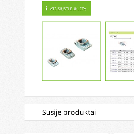
ATSISIŲSTI BUKLETĄ
Susiję produktai