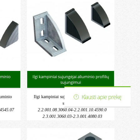
uminio
Ilgi kampiniai sujungėjai aliuminio profilių
sujungimui
Klausti apie prekę
iuminio
Ilgi kampiniai sujungėjai aliuminio profilių
sujungimui
.4545.07
2.2.001.08.3060.04-2.2.001.10.4590.0
2.3.001.3060.03-2.3.001.4080.03