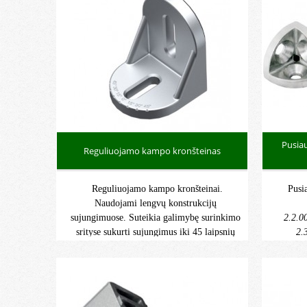
Pusiau
Reguliuojamo kampo kronšteinas
Reguliuojamo kampo kronšteinai.
Pusi
Naudojami lengvų konstrukcijų
sujungimuose. Suteikia galimybę surinkimo
2.2.0
srityse sukurti sujungimus iki 45 laipsnių
2.
kampu. Kodai: 2.2.001.00.3035.06 ir
2.2.001.00.4045.06.