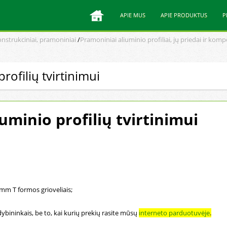
APIE MUS
APIE PRODUKTUS
P
konstrukciniai, pramoniniai
/
Pramoniniai aliuminio profiliai, jų priedai ir kom
profilių tvirtinimui
iuminio profilių tvirtinimui
.
0 mm T formos grioveliais;
ybininkais, be to, kai kurių prekių rasite mūsų
interneto parduotuvėje
.