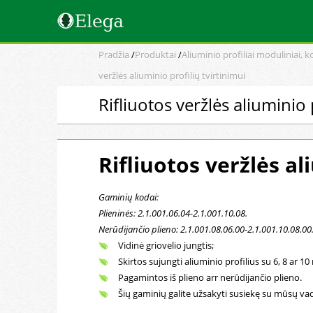
Pradžia
/
Produktai
/
Aliuminio profiliai moduliniai, 
veržlės aliuminio profilių tvirtinimui
Rifliuotos veržlės aliuminio 
Rifliuotos veržlės al
Gaminių kodai:
Plieninės: 2.1.001.06.04-2.1.001.10.08.
Nerūdijančio plieno: 2.1.001.08.06.00-2.1.001.10.08.00
Vidinė griovelio jungtis;
Skirtos sujungti aliuminio profilius su 6, 8 ar 1
Pagamintos iš plieno arr nerūdijančio plieno.
Šių gaminių galite užsakyti susiekę su mūsų vad