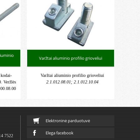
liuminio
Varžtai aliuminio profilio grioveliui
,
kodai-
Varžtai aliuminio profilio grioveliui
. Veržlės
2.1.012.08.01; 2.1.012.10.04
.00.08.00
Elektroninė parduotuvė
Elega facebook
14 7522