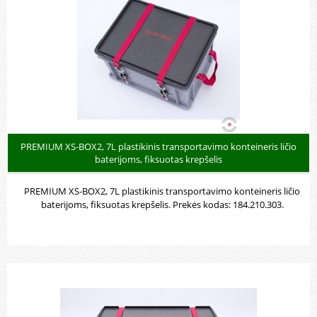
nepažeistoms, sugedusioms arba susidėvėjusioms ličio jonų baterijoms
laikyti ir transportuoti (End Of Life – EOL) pagal SV 377, P909 .
PREMIUM XS-BOX2, 7L plastikinis transportavimo konteineris ličio
baterijoms, fiksuotas krepšelis
PREMIUM XS-BOX2, 7L plastikinis transportavimo konteineris ličio
baterijoms, fiksuotas krepšelis. Prekės kodas: 184.210.303.