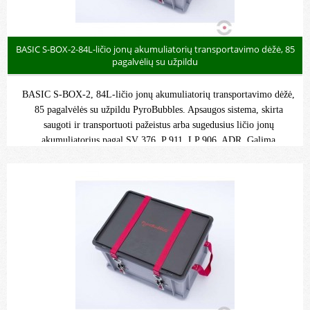
BASIC S-BOX-2-84L-ličio jonų akumuliatorių transportavimo dėžė, 85
pagalvėlių su užpildu
BASIC S-BOX-2, 84L-ličio jonų akumuliatorių transportavimo dėžė,
85 pagalvėlės su užpildu PyroBubbles. Apsaugos sistema, skirta
saugoti ir transportuoti pažeistus arba sugedusius ličio jonų
akumuliatorius pagal SV 376, P 911, LP 906, ADR. Galima
transportuoti elektrinių dviračių, elektrinių įrankių, nešiojamųjų
kompiuterių ir mobiliųjų telefonų, automobilių, elektromobilių ir kt.
akumuliatorius.