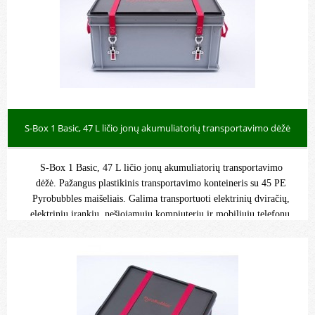
S-Box 1 Basic, 47 L ličio jonų akumuliatorių transportavimo dėžė
S-Box 1 Basic, 47 L ličio jonų akumuliatorių transportavimo
dėžė. Pažangus plastikinis transportavimo konteineris su 45 PE
Pyrobubbles maišeliais. Galima transportuoti elektrinių dviračių,
elektrinių įrankių, nešiojamųjų kompiuterių ir mobiliųjų telefonų,
automobilių, elektromobilių ir kt. akumuliatorius.