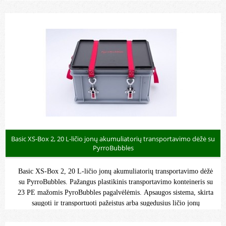
PE mažos PyroBubbles pagalvėlės PURE-
M, granulių pavidalo užpildas, 50 vnt
Basic XS-Box 2, 20 L-ličio jonų akumuliatorių transportavimo dėžė su
PyrroBubbles
Basic XS-Box 2, 20 L-ličio jonų akumuliatorių transportavimo dėžė
su PyrroBubbles. Pažangus plastikinis transportavimo konteineris su
23 PE mažomis PyroBubbles pagalvėlėmis. Apsaugos sistema, skirta
saugoti ir transportuoti pažeistus arba sugedusius ličio jonų
akumuliatorius pagal SV 376, P 911, LP 906, ADR. Galima
transportuoti elektrinių dviračių, elektrinių įrankių, nešiojamųjų