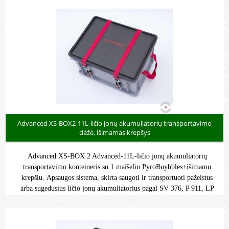
kompiuterių ir mobiliųjų telefonų, automobilių, elektromobilių ir kt.
akumuliatorius. Saugos sistema pritaikyta nepažeistoms, sugedusioms
arba susidėvėjusioms ličio jonų baterijoms laikyti ir transportuoti
(End Of Life – EOL) pagal SV 377, P909 .
Advanced XS-BOX2-11L-ličio jonų akumuliatorių transportavimo
dėžė, išimamas krepšys
Advanced XS-BOX 2 Advanced-11L-ličio jonų akumuliatorių
transportavimo konteineris su 1 maišeliu PyroBuybbles+išimamu
krepšiu. Apsaugos sistema, skirta saugoti ir transportuoti pažeistus
arba sugedusius ličio jonų akumuliatorius pagal SV 376, P 911, LP
906, ADR. Galima transportuoti elektrinių dviračių, elektrinių
įrankių, nešiojamųjų kompiuterių ir mobiliųjų telefonų, automobilių,
elektromobilių ir kt. akumuliatorius. Saugos sistema pritaikyta