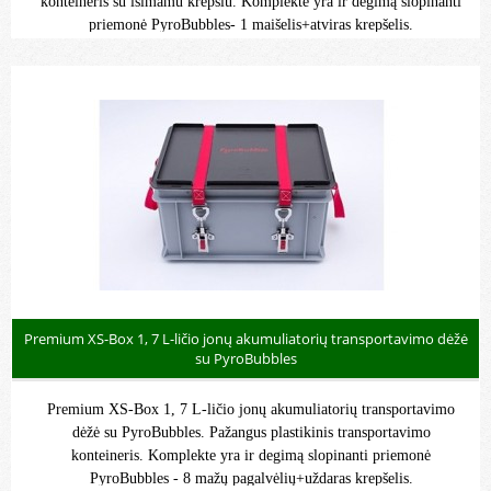
konteineris su išimamu krepšiu. Komplekte yra ir degimą slopinanti
priemonė PyroBubbles- 1 maišelis+atviras krepšelis.
Premium XS-Box 1, 7 L-ličio jonų akumuliatorių transportavimo dėžė
su PyroBubbles
Premium XS-Box 1, 7 L-ličio jonų akumuliatorių transportavimo
dėžė su PyroBubbles. Pažangus plastikinis transportavimo
konteineris. Komplekte yra ir degimą slopinanti priemonė
PyroBubbles - 8 mažų pagalvėlių+uždaras krepšelis.