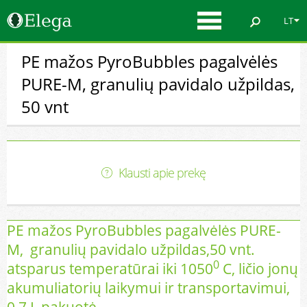
LT
PE mažos PyroBubbles pagalvėlės
PURE-M, granulių pavidalo užpildas,
50 vnt
Klausti apie prekę
PE mažos PyroBubbles pagalvėlės PURE-
M, granulių pavidalo užpildas,50 vnt.
0
atsparus temperatūrai iki 1050
C, ličio jonų
akumuliatorių laikymui ir transportavimui,