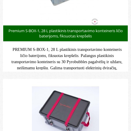
Premium S-BOX-1, 28 L plastikinis transportavimo konteineris ličio
baterijoms, fiksuotas krepšelis
PREMIUM S-BOX-1, 28 L plastikinis transportavimo konteineris
ličio baterijoms, fiksuotas krepšelis. Pažangus plastikinis
transportavimo konteineris su 30 Pyrobubbles pagalvėlių ir uždaru,
neišimamu krepšiu. Galima transportuoti elektrinių dviračių,
elektrinių įrankių, nešiojamųjų kompiuterių ir mobiliųjų telefonų,
automobilių, elektromobilių ir kt. akumuliatorius.