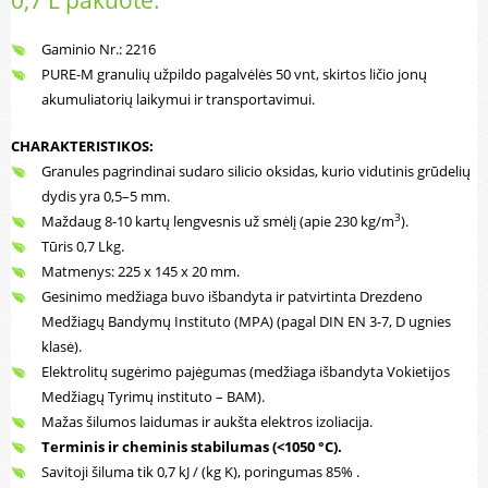
0,7 L pakuotė.
Gaminio Nr.: 2216
PURE-M granulių užpildo pagalvėlės 50 vnt, skirtos ličio jonų
akumuliatorių laikymui ir transportavimui.
CHARAKTERISTIKOS:
Granules pagrindinai sudaro silicio oksidas, kurio vidutinis grūdelių
dydis yra 0,5–5 mm.
3
Maždaug 8-10 kartų lengvesnis už smėlį (apie 230 kg/m
).
Tūris 0,7 Lkg.
Matmenys: 225 x 145 x 20 mm.
Gesinimo medžiaga buvo išbandyta ir patvirtinta Drezdeno
Medžiagų Bandymų Instituto (MPA) (pagal DIN EN 3-7, D ugnies
klasė).
Elektrolitų sugėrimo pajėgumas (medžiaga išbandyta Vokietijos
Medžiagų Tyrimų instituto – BAM).
Mažas šilumos laidumas ir aukšta elektros izoliacija.
Terminis ir cheminis stabilumas (<1050 °C).
Savitoji šiluma tik 0,7 kJ / (kg K), poringumas 85% .