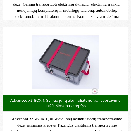
dėžė. Galima transportuoti elektrinių dviračių, elektrinių įrankių,
nešiojamųjų kompiuterių ir mobiliųjų telefonų, automobilių,
elektromobilių ir kt. akumuliatorius.
Komplekte yra ir degimą
slopinanti priemonė PyroBubbles - 18mažų pagalvėlių.
Advanced XS-BOX 1, 8L-ličio jonų akumuliatorių transportavimo
dėžė, išimamas krepšys
Advanced XS-BOX 1, 8L-ličio jonų akumuliatorių transportavimo
dėžė, išimamas krepšys. Pažangus plastikinis transportavimo