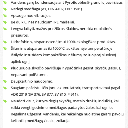
Vandens garų kondensacija ant PyroBubbles® granulių paviršiaus .
Nedegi medžiaga (A1, DIN 4102, EN 13501).
Apsaugo nuo vibracijos.
Be dulkių, nes naudojami PE maišeliai.
Lengva laikyti, mažos priežiūros išlaidos, nereikia nuolatinės
priežiūros.
Hidrofobinis, atsparus senėjimui 100% ekologiškas produktas.
Šiluminis atsparumas iki 1050°C, aukštesnėje temperatūroje
išsilydo ir susidaro kompaktiškas ir šilumą izoliuojantį sluoksnį
aplink ugnį.
Plūduriuoja skysčio paviršiuje ir ypač tinka gesinti skysčių gaisrus,
nepaisant poliškumo.
Daugkartinio naudojimo.
Saugiam pažeistų ličio jonų akumuliatorių transportavimui pagal
ADR 2019 (SV 376, SV 377, SV 310, P 911).
Naudoti visur, kur yra degių skysčių, metalo drožlių ir dulkių, kai
reikia vengti gesinimo medžiagos padarytos žalos, kai ugnies
negalima užgesinti vandeniu, kai reikalinga nuolatinė gaisro pavojų
keliančių medžiagų / dalių izoliacija.