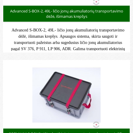
Advanced S-BOX-2, 49L- ličio jonų akumuliatorių transportavimo
dėžė, išimamas krepšys
Advanced S-BOX-2, 49L- ličio jonų akumuliatorių transportavimo
dėžė, išimamas krepšys. Apsaugos sistema, skirta saugoti ir
transportuoti pažeistus arba sugedusius ličio jonų akumuliatorius
pagal SV 376, P 911, LP 906, ADR. Galima transportuoti elektrinių
dviračių, elektrinių įrankių, nešiojamųjų kompiuterių ir mobiliųjų
telefonų, automobilių, elektromobilių ir kt. akumuliatorius.