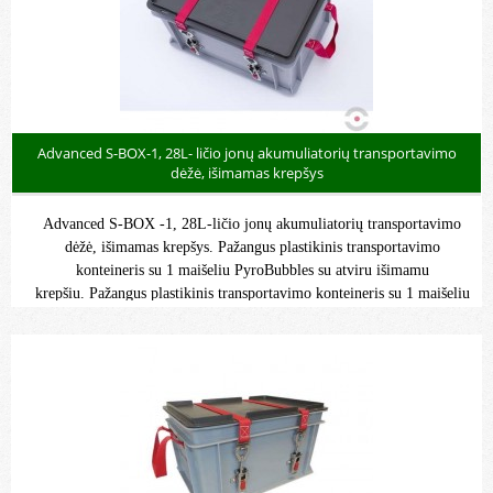
Advanced S-BOX-1, 28L- ličio jonų akumuliatorių transportavimo
dėžė, išimamas krepšys
Advanced S-BOX -1, 28L-ličio jonų akumuliatorių transportavimo
dėžė, išimamas krepšys. Pažangus plastikinis transportavimo
konteineris su 1 maišeliu PyroBubbles su atviru išimamu
krepšiu. Pažangus plastikinis transportavimo konteineris su 1 maišeliu
PyroBubbles su atviru išimamu krepšiu.