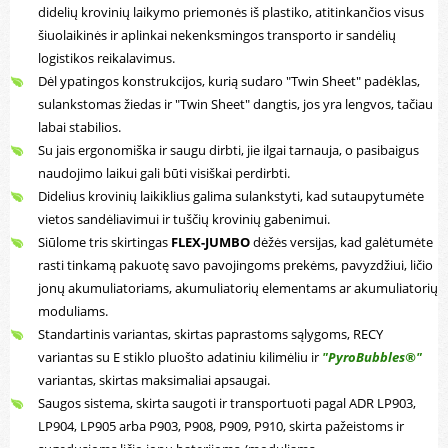
didelių krovinių laikymo priemonės iš plastiko, atitinkančios visus
šiuolaikinės ir aplinkai nekenksmingos transporto ir sandėlių
logistikos reikalavimus.
Dėl ypatingos konstrukcijos, kurią sudaro "Twin Sheet" padėklas,
sulankstomas žiedas ir "Twin Sheet" dangtis, jos yra lengvos, tačiau
labai stabilios.
Su jais ergonomiška ir saugu dirbti, jie ilgai tarnauja, o pasibaigus
naudojimo laikui gali būti visiškai perdirbti.
Didelius krovinių laikiklius galima sulankstyti, kad sutaupytumėte
vietos sandėliavimui ir tuščių krovinių gabenimui.
Siūlome tris skirtingas
FLEX-JUMBO
dėžės versijas, kad galėtumėte
rasti tinkamą pakuotę savo pavojingoms prekėms, pavyzdžiui, ličio
jonų akumuliatoriams, akumuliatorių elementams ar akumuliatorių
moduliams.
Standartinis variantas, skirtas paprastoms sąlygoms, RECY
variantas su E stiklo pluošto adatiniu kilimėliu ir
"PyroBubbles®"
variantas, skirtas maksimaliai apsaugai.
Saugos sistema, skirta saugoti ir transportuoti pagal ADR LP903,
LP904, LP905 arba P903, P908, P909, P910, skirta pažeistoms ir