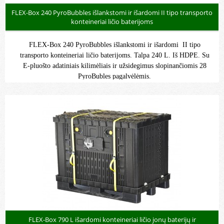
FLEX-Box 240 PyroBubbles išlankstomi ir išardomi II tipo transporto
konteineriai ličio baterijoms
FLEX-Box 240 PyroBubbles išlankstomi ir išardomi II tipo
transporto konteineriai ličio baterijoms. Talpa 240 L. Iš HDPE. Su
E-pluošto adatiniais kilimėliais ir užsidegimus slopinančiomis 28
PyroBubles pagalvėlėmis.
FLEX-Box 790 L išardomi konteineriai ličio jonų baterijų ir