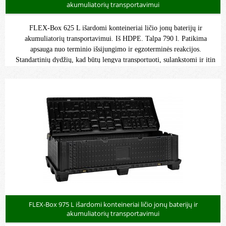
akumuliatorių transportavimui
FLEX-Box 625 L išardomi konteineriai ličio jonų baterijų ir
akumuliatorių transportavimui. Iš HDPE. Talpa 790 l. Patikima
apsauga nuo terminio išsijungimo ir egzoterminės reakcijos.
Standartinių dydžių, kad būtų lengva transportuoti, sulankstomi ir itin
lengvi.
FLEX-Box 975 L išardomi konteineriai ličio jonų baterijų ir
akumuliatorių transportavimui