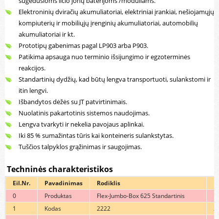
sugedusioms ličio jonų baterijoms /moduliams.
Elektroninių dviračių akumuliatoriai, elektriniai įrankiai, nešiojamųjų
kompiuterių ir mobiliųjų įrenginių akumuliatoriai, automobilių
akumuliatoriai ir kt.
Prototipų gabenimas pagal LP903 arba P903.
Patikima apsauga nuo terminio išsijungimo ir egzoterminės
reakcijos.
Standartinių dydžių, kad būtų lengva transportuoti, sulankstomi ir
itin lengvi.
Išbandytos dėžės su JT patvirtinimais.
Nuolatinis pakartotinis sistemos naudojimas.
Lengva tvarkyti ir nekelia pavojaus aplinkai.
Iki 85 % sumažintas tūris kai konteineris sulankstytas.
Tuščios talpyklos grąžinimas ir saugojimas.
Techninės charakteristikos
Eil.Nr.
Pavadinimas
Rodiklis
R
0
Produktas
Flex-Jumbo-Box 625 Standartinis
F
1
Kodas
2222
2