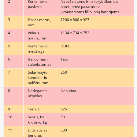
2
Konteinerio
Nepažeistoms ir nekokybiškoms s
P
paskirtis
baterijoms/ pakartotinai
b
įkraunamoms ličio jonų baterijoms
į
3
Išorės matm.,
1200 x 800 x 923
1
mm
4
Vidaus
1134 x 734 x 752
1
matm., mm
5
Konteinerio
HDPE
H
medžiaga
6
Išardomas ir
Taip
T
sulankstomas
7
Sulankstyto
260
4
konteinerio
aukštis, mm
8
Nedegantis
Nebūtina
E-
užpildas
9
Tūris, L
625
6
10
Svoris, be
50
5
krovinio, kg
11
Didžiausias
600
6
bendras