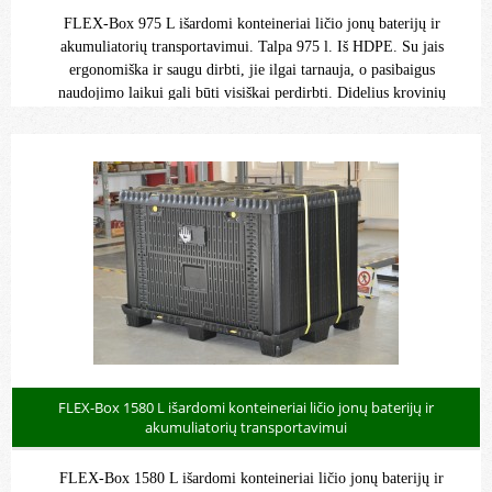
FLEX-Box 975 L išardomi konteineriai ličio jonų baterijų ir
akumuliatorių transportavimui. Talpa 975 l. Iš HDPE. Su jais
ergonomiška ir saugu dirbti, jie ilgai tarnauja, o pasibaigus
naudojimo laikui gali būti visiškai perdirbti. Didelius krovinių
laikiklius galima sulankstyti, kad sutaupytumėte vietos sandėliavimui
ir tuščių krovinių gabenimui.
FLEX-Box 1580 L išardomi konteineriai ličio jonų baterijų ir
akumuliatorių transportavimui
FLEX-Box 1580 L išardomi konteineriai ličio jonų baterijų ir