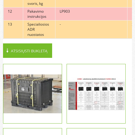
svoris, kg
12
Pakavimo
LP903
L
instrukcijos
13
Specialiosios
-
S
ADR
nuostatos
ATSISIŲSTI BUKLETĄ