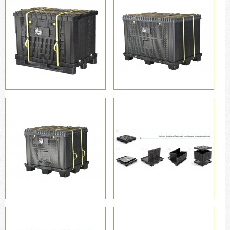
FLEX-Box 625 L išardomi konteineriai ličio
jonų baterijų ir akumuliatorių
transportavimui