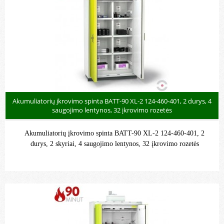
Akumuliatorių įkrovimo spinta BATT-90 XL-2 124-460-401, 2 durys, 4
saugojimo lentynos, 32 įkrovimo rozetės
Akumuliatorių įkrovimo spinta BATT-90 XL-2 124-460-401, 2
durys, 2 skyriai, 4 saugojimo lentynos, 32 įkrovimo rozetės