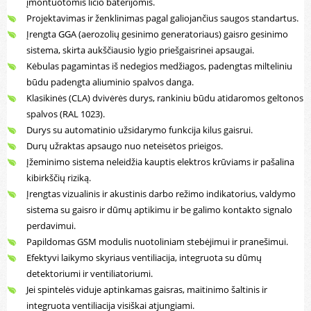
įmontuotomis ličio baterijomis.
Projektavimas ir ženklinimas pagal galiojančius saugos standartus.
Įrengta GGA (aerozolių gesinimo generatoriaus) gaisro gesinimo
sistema, skirta aukščiausio lygio priešgaisrinei apsaugai.
Kėbulas pagamintas iš nedegios medžiagos, padengtas milteliniu
būdu padengta aliuminio spalvos danga.
Klasikinės (CLA) dvivėrės durys, rankiniu būdu atidaromos geltonos
spalvos (RAL 1023).
Durys su automatinio užsidarymo funkcija kilus gaisrui.
Durų užraktas apsaugo nuo neteisėtos prieigos.
Įžeminimo sistema neleidžia kauptis elektros krūviams ir pašalina
kibirkščių riziką.
Įrengtas vizualinis ir akustinis darbo režimo indikatorius, valdymo
sistema su gaisro ir dūmų aptikimu ir be galimo kontakto signalo
perdavimui.
Papildomas GSM modulis nuotoliniam stebėjimui ir pranešimui.
Efektyvi laikymo skyriaus ventiliacija, integruota su dūmų
detektoriumi ir ventiliatoriumi.
Jei spintelės viduje aptinkamas gaisras, maitinimo šaltinis ir
integruota ventiliacija visiškai atjungiami.