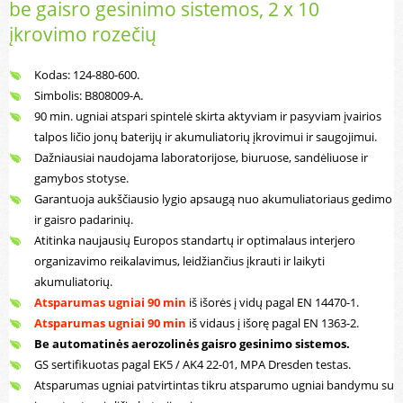
be gaisro gesinimo sistemos, 2 x 10
įkrovimo rozečių
Kodas: 124-880-600.
Simbolis: B808009-A.
90 min. ugniai atspari spintelė skirta aktyviam ir pasyviam įvairios
talpos ličio jonų baterijų ir akumuliatorių įkrovimui ir saugojimui.
Dažniausiai naudojama laboratorijose, biuruose, sandėliuose ir
gamybos stotyse.
Garantuoja aukščiausio lygio apsaugą nuo akumuliatoriaus gedimo
ir gaisro padarinių.
Atitinka naujausių Europos standartų ir optimalaus interjero
organizavimo reikalavimus, leidžiančius įkrauti ir laikyti
akumuliatorių.
Atsparumas ugniai 90 min
iš išorės į vidų pagal EN 14470-1.
Atsparumas ugniai 90 min
iš vidaus į išorę pagal EN 1363-2.
Be automatinės aerozolinės gaisro gesinimo sistemos.
GS sertifikuotas pagal EK5 / AK4 22-01, MPA Dresden testas.
Atsparumas ugniai patvirtintas tikru atsparumo ugniai bandymu su