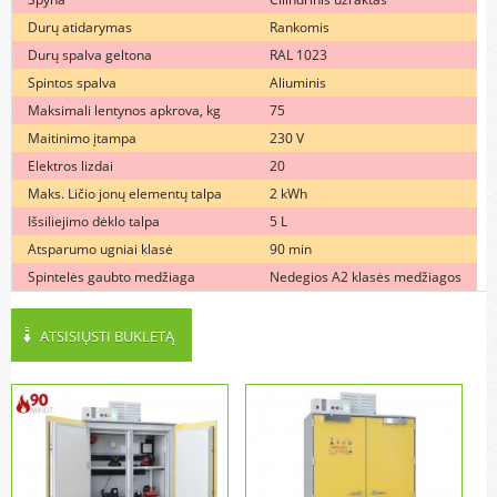
Durų atidarymas
Rankomis
Durų spalva geltona
RAL 1023
Spintos spalva
Aliuminis
Maksimali lentynos apkrova, kg
75
Maitinimo įtampa
230 V
Elektros lizdai
20
Maks. Ličio jonų elementų talpa
2 kWh
Išsiliejimo dėklo talpa
5 L
Atsparumo ugniai klasė
90 min
Spintelės gaubto medžiaga
Nedegios A2 klasės medžiagos
ATSISIŲSTI BUKLETĄ