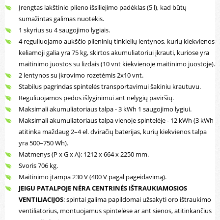
Įrengtas lakštinio plieno išsiliejimo padėklas (5 l), kad būtų
sumažintas galimas nuotėkis.
1 skyrius su 4 saugojimo lygiais.
4 reguliuojamo aukščio plieninių tinklelių lentynos, kurių kiekvienos
keliamoji galia yra 75 kg, skirtos akumuliatoriui įkrauti, kuriose yra
maitinimo juostos su lizdais (10 vnt kiekvienoje maitinimo juostoje).
2 lentynos su įkrovimo rozetėmis 2x10 vnt.
Stabilus pagrindas spintelės transportavimui šakiniu krautuvu.
Reguliuojamos pėdos išlyginimui ant nelygių paviršių.
Maksimali akumuliatoriaus talpa - 3 kWh 1 saugojimo lygiui.
Maksimali akumuliatoriaus talpa vienoje spintelėje - 12 kWh (3 kWh
atitinka maždaug 2–4 el. dviračių baterijas, kurių kiekvienos talpa
yra 500–750 Wh).
Matmenys (P x G x A): 1212 x 664 x 2250 mm.
Svoris 706 kg.
Maitinimo įtampa 230 V (400 V pagal pageidavimą).
JEIGU PATALPOJE NĖRA CENTRINĖS IŠTRAUKIAMOSIOS
VENTILIACIJOS
: spintai galima papildomai užsakyti oro ištraukimo
ventiliatorius, montuojamus spintelėse ar ant sienos, atitinkančius