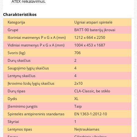
ATEX reikalavimus.
Charakteristikos
Kategorija
Ugniai atspari spintelė
Grupė
BATT-90 baterijų įkrovai
Išoriniai matmenys P x G x A (mm)
1212 x 664 x 2250
Vidiniai matmenys P x G x A (mm)
1004 x 453 x 1687
Svoris (kg)
706
Durų skaičius
2
Saugojimo lygių skaičius
4
Lentynų skaičius
4
Įkrovimo lizdų lygių skaičius
2x10
Durų tipas
CLA-Classic, be stiklo
Dydis
XL
Įžeminimo jungtis
Taip
Spintelės antipireninis standartas
EN 1363-1:2012-10
Skyriai
1
Lentynos tipas
Neįtraukiamas
Spyna
Cilindrinis užraktas