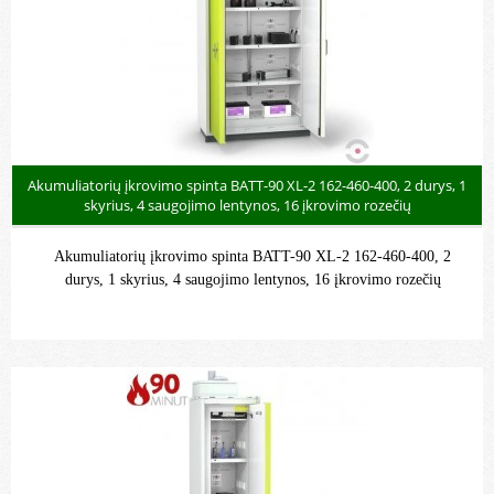
Akumuliatorių įkrovimo spinta BATT-90 XL-2 162-460-400, 2 durys, 1
skyrius, 4 saugojimo lentynos, 16 įkrovimo rozečių
Akumuliatorių įkrovimo spinta BATT-90 XL-2 162-460-400, 2
durys, 1 skyrius, 4 saugojimo lentynos, 16 įkrovimo rozečių