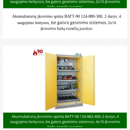
saugojimo lentynos, be gaisro gesinimo sistemos, 2x10 įkrovimo
lizdų-rozečių juostos
Akumuliatorių įkrovimo spinta BATT-90 124-880-300, 2 durys, 4
be gaisro gesinimo sistemos,
2x10
saugojimo lentynos,
įkrovimo lizdų-rozečių juostos
Akumuliatorių įkrovimo spinta BATT-90 124-882-400, 2 durys, 4
saugojimo lentynos, be gaisro gesinimo sistemos, 4x10 įkrovimo
lizdų-rozečių juostos