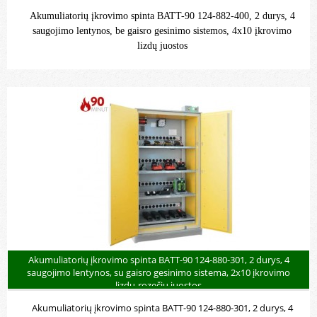
Akumuliatorių įkrovimo spinta BATT-90 124-882-400, 2 durys, 4
saugojimo lentynos, be gaisro gesinimo sistemos, 4x10 įkrovimo
lizdų juostos
Akumuliatorių įkrovimo spinta BATT-90 124-880-301, 2 durys, 4
saugojimo lentynos, su gaisro gesinimo sistema, 2x10 įkrovimo
lizdų-rozečių juostos
Akumuliatorių įkrovimo spinta BATT-90 124-880-301, 2 durys, 4