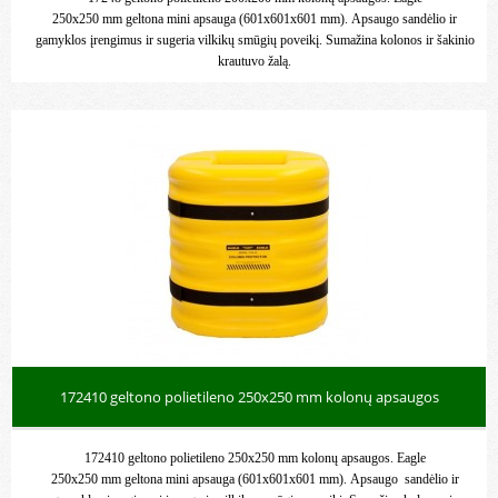
250x250 mm geltona mini apsauga (601x601x601 mm). Apsaugo sandėlio ir
gamyklos įrengimus ir sugeria vilkikų smūgių poveikį. Sumažina kolonos ir šakinio
krautuvo žalą.
172410 geltono polietileno 250x250 mm kolonų apsaugos
172410 geltono polietileno 250x250 mm kolonų apsaugos. Eagle
250x250 mm geltona mini apsauga (601x601x601 mm). Apsaugo sandėlio ir