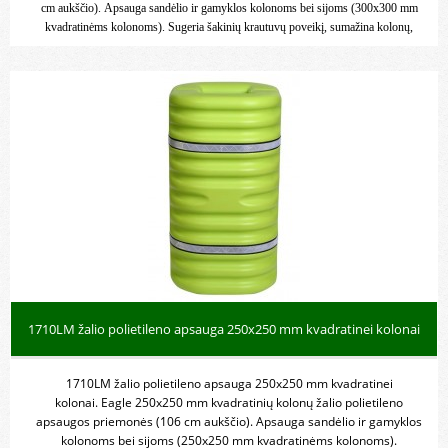
cm aukščio). Apsauga sandėlio ir gamyklos kolonoms bei sijoms (300x300 mm
kvadratinėms kolonoms). Sugeria šakinių krautuvų poveikį, sumažina kolonų,
krautuvų ir personalo žalą bei sužalojimus.
1710LM žalio polietileno apsauga 250x250 mm kvadratinei kolonai
1710LM žalio polietileno apsauga 250x250 mm kvadratinei
kolonai. Eagle 250x250 mm kvadratinių kolonų žalio polietileno
apsaugos priemonės (106 cm aukščio). Apsauga sandėlio ir gamyklos
kolonoms bei sijoms (250x250 mm kvadratinėms kolonoms).