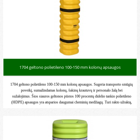
1704 geltono polietileno 100-150 mm kolonų apsaugos
1704 geltono polietileno 100-150 mm kolonų apsaugos. Sugeria transporto smūgių
poveikį, sumažindamas kolonų, šakinų krautuvų ir personalo žalą bei
sužalojimus. Šios siauros geltonos pūstos 100 procentų didelio tankio polietileno
(HDPE) apsaugos yra atsparios daugumai cheminių medžiagų. Turi rakto užraktą,
kad būtų išvengta slydimo ir padedama išlyginti montavimą.