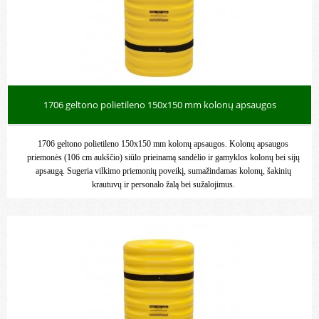
1706 geltono polietileno 150x150 mm kolonų apsaugos
1706 geltono polietileno 150x150 mm kolonų apsaugos. Kolonų apsaugos
priemonės (106 cm aukščio) siūlo prieinamą sandėlio ir gamyklos kolonų bei sijų
apsaugą. Sugeria vilkimo priemonių poveikį, sumažindamas kolonų, šakinių
krautuvų ir personalo žalą bei sužalojimus.