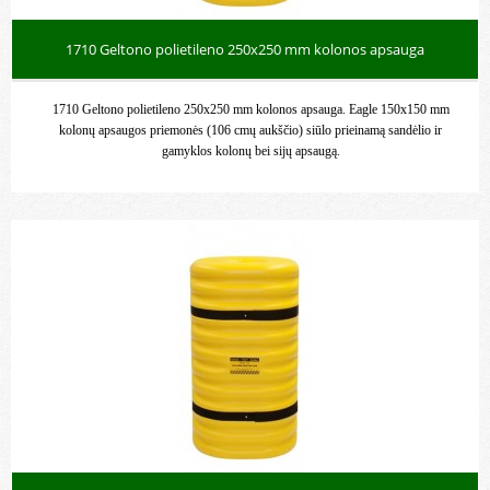
1710 Geltono polietileno 250x250 mm kolonos apsauga
1710 Geltono polietileno 250x250 mm kolonos apsauga. Eagle 150x150 mm
kolonų apsaugos priemonės (106 cmų aukščio) siūlo prieinamą sandėlio ir
gamyklos kolonų bei sijų apsaugą.