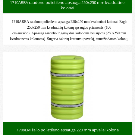
1710ARBA raudono polietileno apsauga 250x250 mm kvadratinei
kolonai
1710ARBA raudono polietileno apsauga 250x250 mm kvadratinei kolonai. Eagle
250x250 mm kvadratinių kolonų apsaugos priemonės (106
cm aukščio). Apsauga sandėlio ir gamyklos kolonoms bei sijoms (250x250 mm
kvadratinėms kolonoms). Sugeria šakinių krautuvų poveikį, sumažindamas kolonų,
krautuvų ir personalo žalą bei sužalojimus.
1709LM žalio polietileno apsauga 220 mm apvaliai kolona