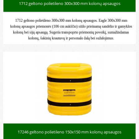
1712 geltono polietileno 300x300 mm kolonų apsaugos
1712 geltono polietileno 300x300 mm kolonų apsaugos. Eagle 300x300 mm
kolonų apsaugos priemonės (106 cm aukščio) siūlo prieinamą sandėlio ir gamyklos
kolonų bei sijų apsaugą. Sugeria transpoprto priemonių poveikį, sumažindamas
kolonų, šakinių krautuvų ir personalo žalą bei sužalojimus.
17246 geltono polietileno 150x150 mm kolonų apsaugos