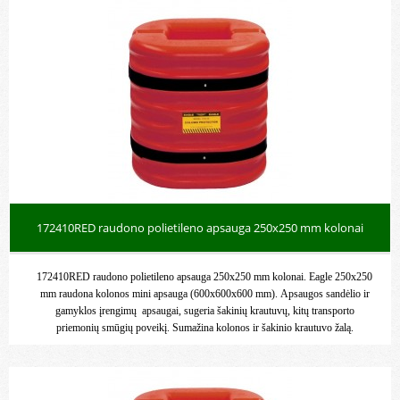
172410RED raudono polietileno apsauga 250x250 mm kolonai
172410RED raudono polietileno apsauga 250x250 mm kolonai. Eagle 250x250
mm raudona kolonos mini apsauga (600x600x600 mm). Apsaugos sandėlio ir
gamyklos įrengimų apsaugai, sugeria šakinių krautuvų, kitų transporto
priemonių smūgių poveikį. Sumažina kolonos ir šakinio krautuvo žalą.