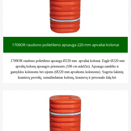
1709OR raudono polietileno apsauga 220 mm apvaliai kolonai
1709OR raudono polietileno apsauga Ø220 mm apvaliai kolonai. Eagle Ø220 mm
apvalių kolonų apsaugos priemonės (106 cm aukščio). Apsauga sandėlio ir
gamyklos kolonoms bei sijoms (Ø220 mm apvalioms kolonoms). Sugeria šakinių
krautuvų poveikį, sumažindamas kolonų, krautuvų ir personalo žalą bei
sužalojimus.