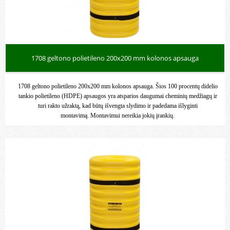
1708 geltono polietileno 200x200 mm kolonos apsauga
1708 geltono polietileno 200x200 mm kolonos apsauga. Šios 100 procentų didelio
tankio polietileno (HDPE) apsaugos yra atsparios daugumai cheminių medžiagų ir
turi rakto užraktą, kad būtų išvengta slydimo ir padedama išlyginti
montavimą. Montavimui nereikia jokių įrankių.