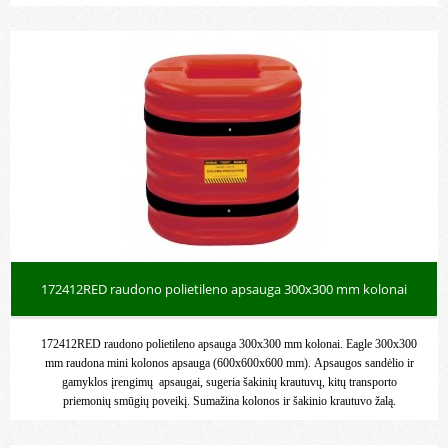
172412RED raudono polietileno apsauga 300x300 mm kolonai
172412RED raudono polietileno apsauga 300x300 mm kolonai. Eagle 300x300
mm raudona mini kolonos apsauga (600x600x600 mm). Apsaugos sandėlio ir
gamyklos įrengimų apsaugai, sugeria šakinių krautuvų, kitų transporto
priemonių smūgių poveikį. Sumažina kolonos ir šakinio krautuvo žalą.