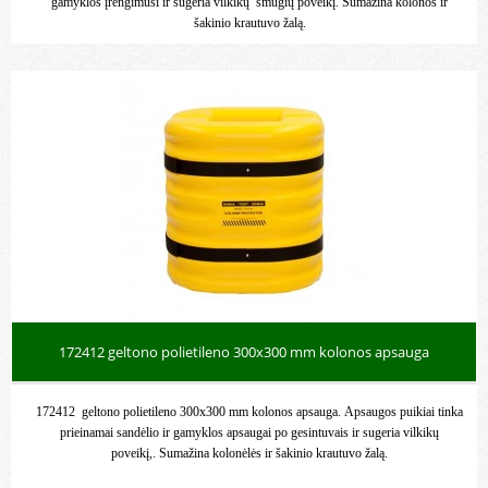
gamyklos įrengimusi ir sugeria vilkikų smūgių poveikį. Sumažina kolonos ir
šakinio krautuvo žalą.
172412 geltono polietileno 300x300 mm kolonos apsauga
172412 geltono polietileno 300x300 mm kolonos apsauga. Apsaugos puikiai tinka
prieinamai sandėlio ir gamyklos apsaugai po gesintuvais ir sugeria vilkikų
poveikį,. Sumažina kolonėlės ir šakinio krautuvo žalą.