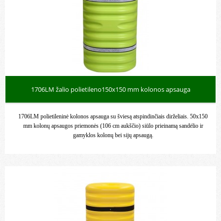
1706LM žalio polietileno150x150 mm kolonos apsauga
1706LM polietileninė kolonos apsauga su šviesą atspindinčiais dirželiais. 50x150
mm kolonų apsaugos priemonės (106 cm aukščio) siūlo prieinamą sandėlio ir
gamyklos kolonų bei sijų apsaugą.