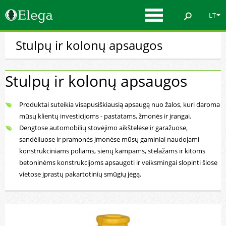
LT
Stulpų ir kolonų apsaugos
Stulpų ir kolonų apsaugos
Produktai suteikia visapusiškiausią apsaugą nuo žalos, kuri daroma
mūsų klientų investicijoms - pastatams, žmonės ir įrangai.
Dengtose automobilių stovėjimo aikštelėse ir garažuose,
sandėliuose ir pramonės įmonėse mūsų gaminiai naudojami
konstrukciniams poliams, sienų kampams, stelažams ir kitoms
betoninėms konstrukcijoms apsaugoti ir veiksmingai slopinti šiose
vietose įprastų pakartotinių smūgių jėgą.