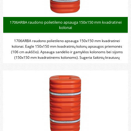
1706ARBA raudono polietileno apsauga 150x150 mm kvadratinei
kolonai
1706ARBA raudono polietileno apsauga 150x150 mm kvadratinei
kolonai. Eagle 150x150 mm kvadratinių kolonų apsaugos priemonės
(106 cm aukščio). Apsauga sandėlio ir gamyklos kolonoms bei sijoms
(150x150 mm kvadratinėms kolonoms). Sugeria šakinių krautuvų
poveikį, sumažindamas kolonų, krautuvų ir personalo žalą bei
sužalojimus.