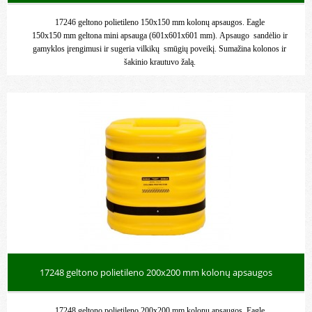
17246 geltono polietileno 150x150 mm kolonų apsaugos. Eagle
150x150 mm geltona mini apsauga (601x601x601 mm). Apsaugo sandėlio ir
gamyklos įrengimusi ir sugeria vilkikų smūgių poveikį.
Sumažina kolonos ir
šakinio krautuvo žalą.
17248 geltono polietileno 200x200 mm kolonų apsaugos
17248 geltono polietileno 200x200 mm kolonų apsaugos. Eagle