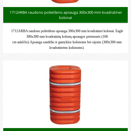
1712ARBA raudono polietileno apsauga 300x300 mm kvadratinei
kolonai
1712ARBA raudono polietileno apsauga 300x300 mm kvadratinei kolonai. Eagle
300x300 mm kvadratinių kolonų apsaugos priemonės (106
cm aukščio).Apsauga sandėlio ir gamyklos kolonoms bei sijoms (300x300 mm
kvadratinėms kolonoms).