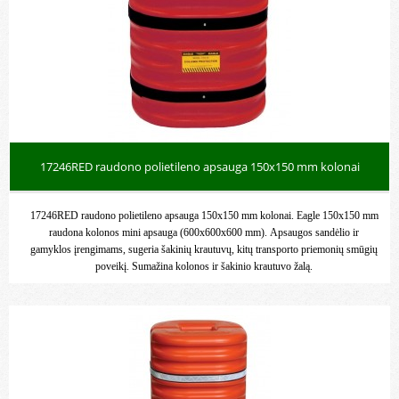
17246RED raudono polietileno apsauga 150x150 mm kolonai
17246RED raudono polietileno apsauga 150x150 mm kolonai. Eagle 150x150 mm
raudona kolonos mini apsauga (600x600x600 mm). Apsaugos sandėlio ir
gamyklos įrengimams, sugeria šakinių krautuvų, kitų transporto priemonių smūgių
poveikį. Sumažina kolonos ir šakinio krautuvo žalą.