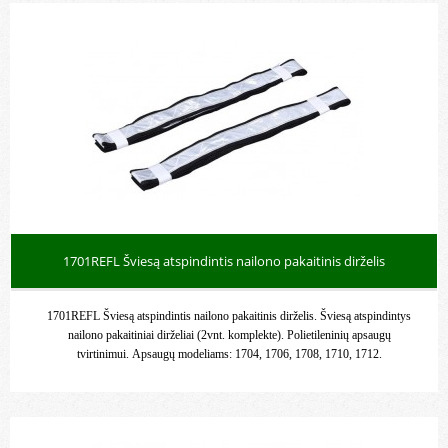
1701REFL Šviesą atspindintis nailono pakaitinis dirželis
1701REFL Šviesą atspindintis nailono pakaitinis dirželis. Šviesą atspindintys
nailono pakaitiniai dirželiai (2vnt. komplekte). Polietileninių apsaugų
tvirtinimui. Apsaugų modeliams: 1704, 1706, 1708, 1710, 1712.