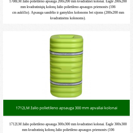
1708LM žalio polietileno apsauga 200x200 mm kvadratinei kolonai. Eagle 200x200
mm kvadratiniųių kolonų žalio polietileno apsaugos priemonės (106
cm aukščio). Apsauga sandėlio ir gamyklos kolonoms bei sijoms (200x200 mm
kvadratinėms kolonoms).
1712LM žalio polietileno apsauga 300 mm apvaliai kolonai
1712LM žalio polietileno apsauga 300x300 mm kvadratinei kolonai. Eagle 300x300
mm kvadratinių kolonų žalio polietileno apsaugos priemonės (106