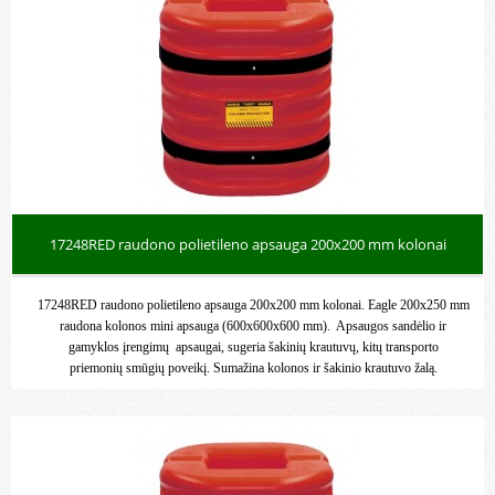
17248RED raudono polietileno apsauga 200x200 mm kolonai
17248RED raudono polietileno apsauga 200x200 mm kolonai. Eagle 200x250 mm
raudona kolonos mini apsauga (600x600x600 mm). Apsaugos sandėlio ir
gamyklos įrengimų apsaugai, sugeria šakinių krautuvų, kitų transporto
priemonių smūgių poveikį. Sumažina kolonos ir šakinio krautuvo žalą.