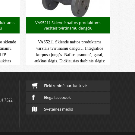
oduktams
VAS5211 Sklendė naftos produktams
iu
varžtais tvirtinamu dangčiu
o sklendė
VAS5211 Sklendė naftos produktams
rtinamu
varžtais tvirtinamu dangčiu. Integralios
 NTP
korpuso jungės. Naftos pramonė, garai,
aukštas
aukštas slėgis. Didžiausias darbinis slėgis:
gis: 138
20 bar. Maksimali darbinė temperatūra:
atūra:
-29°C/+425°C.
Elektroninė parduotuvė
Elega facebook
14 7522
Svetainės medis