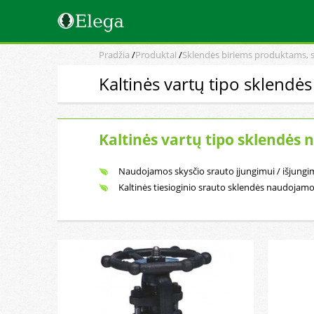
Pradžia
/
Produktai
/
Sklendės biriems produktams, 
Kaltinės vartų tipo sklendė
Kaltinės vartų tipo sklendės
Naudojamos skysčio srauto įjungimui / išjungim
Kaltinės tiesioginio srauto sklendės naudojamo