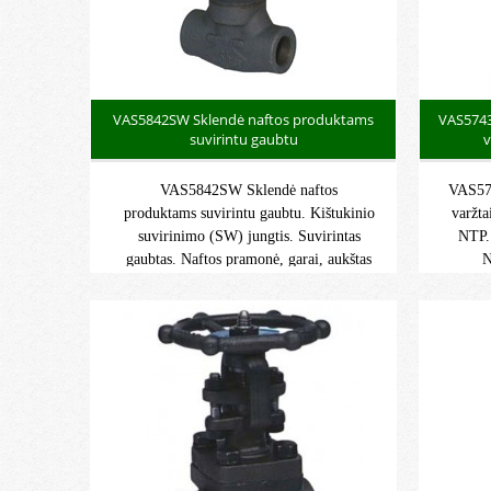
VAS5842SW Sklendė naftos produktams
VAS5743
suvirintu gaubtu
v
VAS5842SW Sklendė naftos
VAS574
produktams suvirintu gaubtu. Kištukinio
varžta
suvirinimo (SW) jungtis. Suvirintas
NTP. 
gaubtas. Naftos pramonė, garai, aukštas
N
slėgis. Didžiausias darbinis slėgis:
slė
136 bar. Didžiausia darbinė temperatūra:
136 ba
-29°C/+425°C.