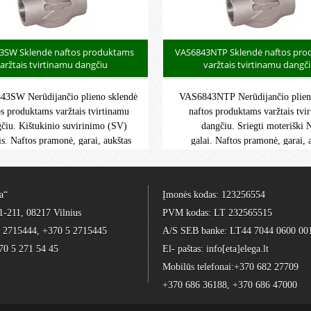
3SW Sklendė naftos produktams
VAS6843NTP Sklendė naftos pr
aržtais tvirtinamu dangčiu
varžtais tvirtinamu dangč
3SW Nerūdijančio plieno sklendė
VAS6843NTP Nerūdijančio plien
os produktams varžtais tvirtinamu
naftos produktams varžtais tvi
čiu. Kištukinio suvirinimo (SV)
dangčiu. Sriegti moteriški
is. Naftos pramonė, garai, aukštas
galai. Naftos pramonė, garai, 
s. Didžiausias darbinis slėgis: 138
slėgis. Didžiausias darbinis slė
 Didžiausia darbinė temperatūra:
bar. Didžiausia darbinė temper
9°C/+538°C. ATEX II grupė, 2
-29°C/+538°C.
a“
Įmonės kodas: 123256554
orija, G/2D, 1 ir 21 zona, 2 ir 22
1-211, 08217 Vilnius
PVM kodas: LT 232565515
zona.
5 2715444, +370 5 2715445
A/S SEB banke: LT44 7044 0600 00
70 5 271 54 45
El- paštas: info[eta]elega.lt
Mobilūs telefonai:+370 682 27709
+370 686 36188, +370 686 47000