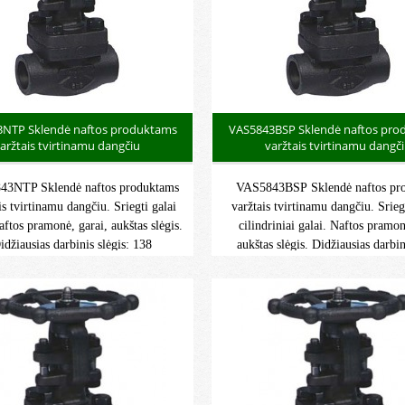
NTP Sklendė naftos produktams
VAS5843BSP Sklendė naftos pro
aržtais tvirtinamu dangčiu
varžtais tvirtinamu dangč
3NTP Sklendė naftos produktams
VAS5843BSP Sklendė naftos pr
is tvirtinamu dangčiu. Sriegti galai
varžtais tvirtinamu dangčiu. Srie
ftos pramonė, garai, aukštas slėgis.
cilindriniai galai. Naftos pramon
idžiausias darbinis slėgis: 138
aukštas slėgis. Didžiausias darbin
 Didžiausia darbinė temperatūra:
138 bar. Didžiausia darbinė temp
-29°C/+425°C.
-29°C/+425°C.