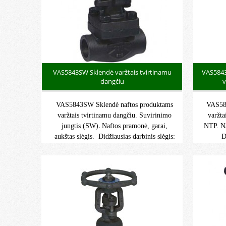
VAS5843SW Sklendė varžtais tvirtinamu
VAS5843
dangčiu
v
VAS5843SW Sklendė naftos produktams
VAS584
varžtais tvirtinamu dangčiu. Suvirinimo
varžta
.
jungtis (SW)
Naftos pramonė, garai,
NTP. Na
aukštas slėgis. Didžiausias darbinis slėgis:
D
138 bar. Didžiausia darbinė temperatūra:
bar.
-29°C/+425°C.