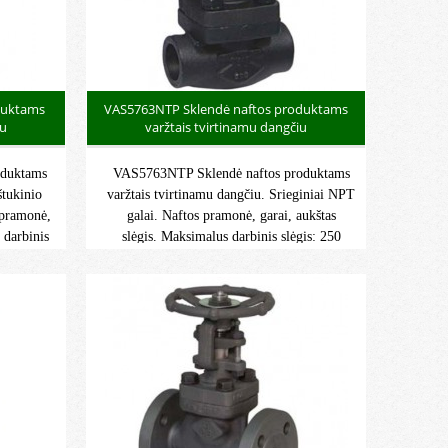
duktams
VAS5763NTP Sklendė naftos produktams
iu
varžtais tvirtinamu dangčiu
oduktams
VAS5763NTP Sklendė naftos produktams
štukinio
varžtais tvirtinamu dangčiu. Srieginiai NPT
 pramonė,
galai. Naftos pramonė, garai, aukštas
 darbinis
slėgis. Maksimalus darbinis slėgis: 250
arbinė
barų. Maksimali darbinė temperatūra:
ATEX II
-46°C/+425°C. ATEX II grupė 2 kategorija
r 21 zona
G/2D 1 zona ir 21 zona 2 ir 22.