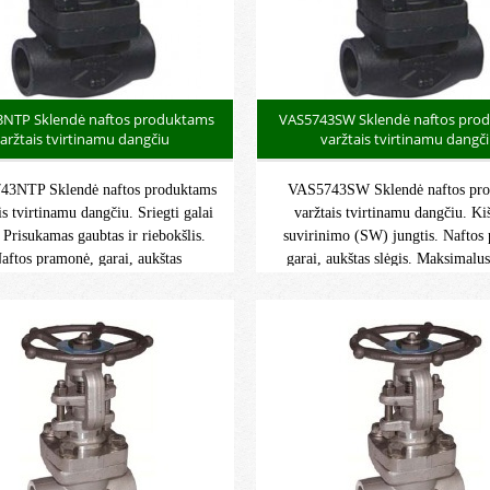
NTP Sklendė naftos produktams
VAS5743SW Sklendė naftos pro
aržtais tvirtinamu dangčiu
varžtais tvirtinamu dangč
3NTP Sklendė naftos produktams
VAS5743SW Sklendė naftos pr
is tvirtinamu dangčiu. Sriegti galai
varžtais tvirtinamu dangčiu. Ki
Prisukamas gaubtas ir riebokšlis.
suvirinimo (SW) jungtis. Naftos
aftos pramonė, garai, aukštas
garai, aukštas slėgis. Maksimalus
gis. Didžiausias darbinis slėgis:
slėgis: 136 barai. Maksimali d
r. Didžiausia darbinė temperatūra:
temperatūra: -46°C/+425°C. 
-29°C/+425°C.
grupė 2 kategorija G/2D 1 zona i
2 ir 22 zona.