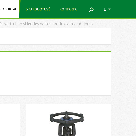
LT
RODUKTAI
E-PARDUOTUVĖ
KONTAKTAI
nės vartų tipo sklendės naftos produktams ir dujoms