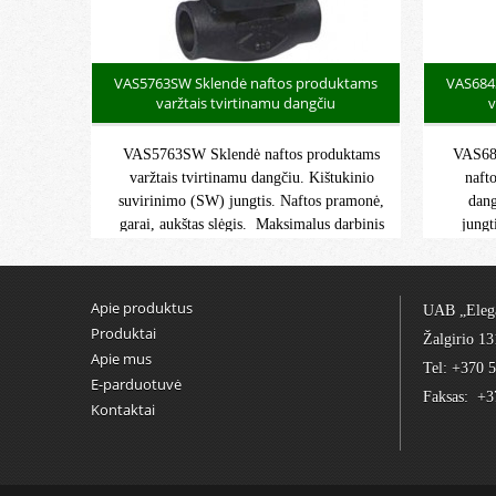
VAS5763SW Sklendė naftos produktams
VAS684
varžtais tvirtinamu dangčiu
v
VAS5763SW Sklendė naftos produktams
VAS684
varžtais tvirtinamu dangčiu. Kištukinio
naft
suvirinimo (SW) jungtis. Naftos pramonė,
dang
garai, aukštas slėgis. Maksimalus darbinis
jungt
slėgis: 250 barų. Maksimali darbo
slėgi
temperatūra: -46°C/+425°C. ATEX II
bar.
grupė 2 kategorija G/2D 1 zona ir 21 zona
-2
Apie produktus
UAB „Eleg
2 ir 22
kateg
Produktai
Žalgirio 13
Apie mus
Tel: +370 
E-parduotuvė
Faksas: +3
Kontaktai