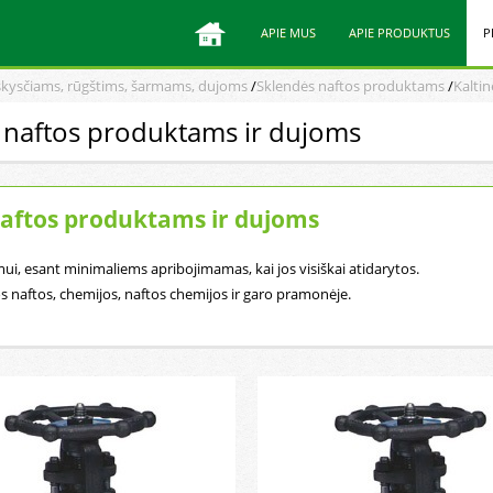
APIE MUS
APIE PRODUKTUS
P
skysčiams, rūgštims, šarmams, dujoms
/
Sklendės naftos produktams
/
Kalti
s naftos produktams ir dujoms
 naftos produktams ir dujoms
ui, esant minimaliems apribojimamas, kai jos visiškai atidarytos.
s naftos, chemijos, naftos chemijos ir garo pramonėje.