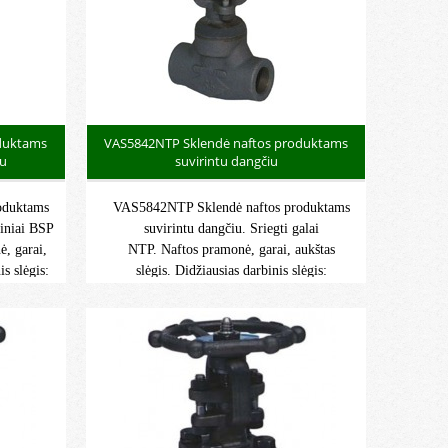
duktams
VAS5842NTP Sklendė naftos produktams
iu
suvirintu dangčiu
oduktams
VAS5842NTP Sklendė naftos produktams
giniai BSP
suvirintu dangčiu. Sriegti galai
ė, garai,
NTP. Naftos pramonė, garai, aukštas
is slėgis:
slėgis. Didžiausias darbinis slėgis:
eratūra:
136 bar. Didžiausia darbinė temperatūra:
-29°C/+425°C.